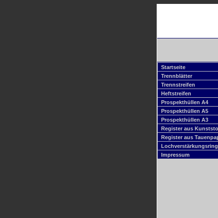
Startseite
Trennblätter
Trennstreifen
Heftstreifen
Prospekthüllen A4
Prospekthüllen A5
Prospekthüllen A3
Register aus Kunststo
Register aus Tauenpa
Lochverstärkungsrin
Impressum