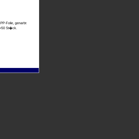
 PP-Folie, genarbt
E=50 St�ck.