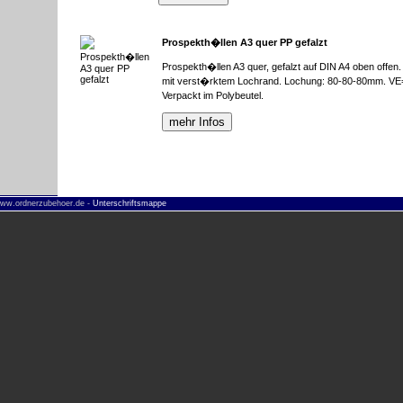
Prospekth�llen A3 quer PP gefalzt
Prospekth�llen A3 quer, gefalzt auf DIN A4 oben offen.
mit verst�rktem Lochrand. Lochung: 80-80-80mm. V
Verpackt im Polybeutel.
www.ordnerzubehoer.de -
Unterschriftsmappe